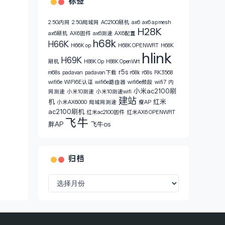
标签
2.5G内网
2.5G局域网
AC2100刷机
ax6
ax6 ap mesh
H28K
ax6刷机
AX6固件
ax6测速
AX6配置
h68k
H66K
H66K op
H68K OPENWRT
H68K
hlink
H69K
刷机
H88K Op
H88K OpenWrt
r5s
m68s
padavan
padavan下载
r68k
r68s
RK3568
wifi6e
WIFI6E认证
wifi6e路由器
wifi6e频段
wifi7
内
小米ac2100刷
网测速
小米10测速
小米10测速wifi
建站
机
红米
小米AX6000
局域网测速
瘦AP
ac2100刷机
红米ac2100固件
红米AX6 OPENWRT
飞牛
胖AP
飞牛os
归档
归
档