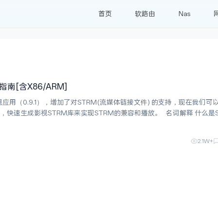
首页
软路由
Nas
南[含X86/ARM]
应用（0.9.1），增加了对STRM(流媒体链接文件) 的支持，现在我们可
快速生成影视STRM库来实现STRM的兼容和播放。 名词解释 什么是Strm
的流媒体链接文件，核心用途是存储影视
2.1W+