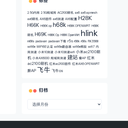
标签
2.5G内网
2.5G局域网
AC2100刷机
ax6
ax6 ap mesh
H28K
ax6刷机
AX6固件
ax6测速
AX6配置
h68k
H66K
H66K op
H68K OPENWRT
H68K
hlink
H69K
刷机
H88K Op
H88K OpenWrt
r5s
m68s
padavan
padavan下载
r68k
r68s
RK3568
wifi6e
WIFI6E认证
wifi6e路由器
wifi6e频段
wifi7
内
小米ac2100刷
网测速
小米10测速
小米10测速wifi
建站
机
红米
小米AX6000
局域网测速
瘦AP
ac2100刷机
红米ac2100固件
红米AX6 OPENWRT
飞牛
胖AP
飞牛os
归档
归
档