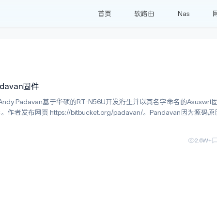
首页
软路由
Nas
davan固件
Andy Padavan基于华硕的RT-N56U开发洐生并以其名字命名的Asuswrt
布网页 https://bitbucket.org/padavan/。Pandavan因为源码
的路由器，比如K2P,红
2.6W+