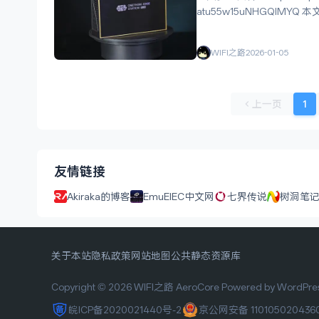
WIFI之路
2026-01-05
上一页
1
友情链接
Akiraka的博客
EmuElEC中文网
七界传说
树洞笔
关于本站
隐私政策
网站地图
公共静态资源库
Copyright © 2026 WIFI之路
AeroCore
Powered by WordPre
皖ICP备2020021440号-2
京公网安备 110105020436