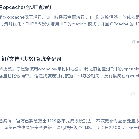
opcache(含JIT配置)
 似乎对opcache做了增强。 JIT 编译器全面增强 JIT（即时编译器）的优
1
w+钉钉(文档+表格)踩坑全记录
用openclaw来协同办公。 我之前配置过飞书的openclaw，飞
和办公相关，没有集成在openclaw的默
认插件和skill中，于是我开始了折腾之路。 其实坑还是挺多的
1.
洞，官方已紧急推出 1.1.18 版本完成系统加固，本次更新为应急处置版本
。 同时为保障你的数据安全，建议立即做好以下防护操