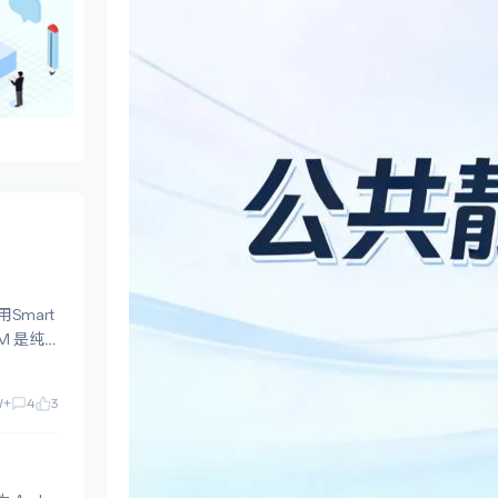
Smart
W+
4
3