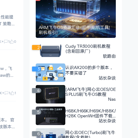
化是性能提
ARM飞牛OS资源汇总(固件|刷机工具|
刷机指引)
K+
1
0
Cudy TR3000刷机教程
2
(含刷回原厂)
软路由
认识AX200的多个版本，
3
不要买错了
站长杂谈
[ARM飞牛]网心云OES/OE
4
1K+
1
1
S PLUS刷飞牛OS教程
Nas
H68K/H66K/H69K/H88K/
5
H28K OpenWrt固件下载
。 官
（更新至23.12.15）
站长杂谈
网心云OEC(Turbo)刷飞牛
6
教程(含救砖)