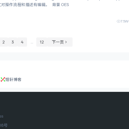
atu55w15uNHGQlMYQ 本文对操作流程和描述有编辑。 背景 OES
7.5W
2
3
4
...
12
下一页
记
煜轩博客
ss
08号