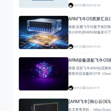
WIFI之路
2026-02-02
ARM飞牛OS资源汇总(
背景 近期飞牛对基于瑞芯微芯片(主
志(H618)的ARM设备进行了内
持了17个设备和1个虚拟机
WIFI之路
2026-01-20
ARM设备适配飞牛OS
背景 目前飞牛ARM社区版
取到对应设备的 DTB（Dev
WIFI之路
2026-01-17
[ARM飞牛]网心云OES
本文参考资料： https://mp.weixin.qq.com/s/86g8cXkR6_iCkMvs5P6FBw https://mp.weixin.qq.com/s/fGMri