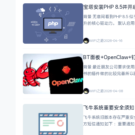
宝塔安装PHP 8.5并开启
背景 无意间看到PHP 8.5
升的核心驱动力。 默认启用与策略优化：PHP 8.5 默认启用 JIT 的 tracing 模式，并且 OPcache 的 JIT 策略更
加激进，对热点代码的覆盖
WIFI之路
2026-04-16
BT面板+OpenCla
背景 最近朋友公司要求使用AI提效。于是想使
书的插件做的比较完善所以配置也比较简单。 但是我发现钉钉的插件
WIFI之路
2026-04-08
飞牛系统重要安全须知
飞牛系统旧版本存在严重安全漏
方短信通知如下： 重要通知：系统已推送关键安全更新，请尽快升级至1.1.18。2月2日22:00后，低于该版本将
停止中继服务