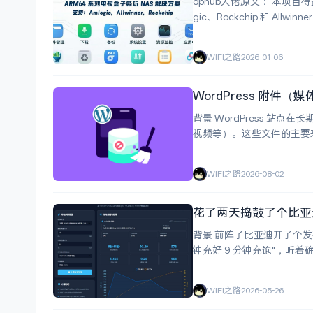
ophub大佬原文： 本项目
gic、Rockchip 和 Al
方系统，完美支持写入 eM
WIFI之路
2026-01-06
WordPress 附件
背景 WordPress 站点在长期运行过程中，wp-content/uploads 目录会不断积累大量媒体文件（图片、PDF、
视频等）。这些文件的主要来源包括： 文章/页面内容：编辑器插入的图片、
自动生成：缩略图裁剪、缓
WIFI之路
2026-08-02
花了两天捣鼓了个比亚
背景 前阵子比亚迪开了个发布
钟充好 9 分钟充饱"，听着确实挺唬人的。 我也想看看在不同功率下的
动手写了两个小页面。一个
WIFI之路
2026-05-26