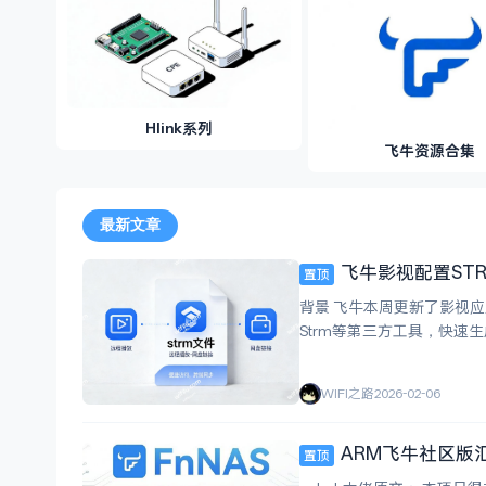
Hlink系列
飞牛资源合集
最新文章
飞牛影视配置STRM
置顶
背景 飞牛本周更新了影视应用
Strm等第三方工具，快速生成影视STRM
文本格式的流媒体链接文件
WIFI之路
2026-02-06
ARM飞牛社区版汇总[
置顶