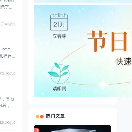
 Amlo
整继承了官
+
45
9
65
0
0
，"5 分
热门文章
82
6
0
1