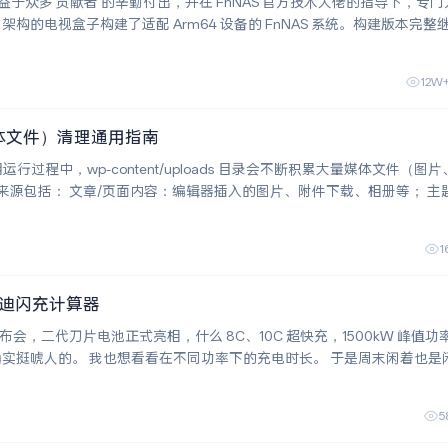
得益于众多 贡献者 的辛勤付出，并在 FnNAS 官方技术大佬的指导下，专门为
lwinner 架构的电视盒子构建了适配 Arm64 设备的 FnNAS 系统。构建版本完
MC 启动及内核在线更
12W
（媒体文件）清理通用指南
附件下载、相册等； 主题/插件
存、日志、占位图等；
1
迪闪充计算器
会，二代刀片电池正式亮相，什么 8C、10C 超快充，1500kW 峰值功率
充电时长。 于是周末闲着也是闲着，就
是可以选车型、调参数然后算出充电时间的计算器
5