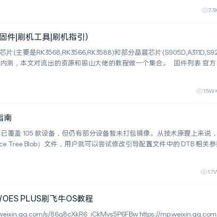
7.3
固件|刷机工具|刷机指引)
要是RK3568,RK3566,RK3588)和部分晶晨芯片(S905D,A311D,S9
测，本文对流出的资源和恩山大佬的教程做一个集合。 固件列表 官方目前支
15W
指南
本已覆盖 105 款设备，但仍有部分设备暂未打包镜像。从技术原理上来说
ice Tree Blob）文件，用户就可以尝试修改引导配置文件中的 DTB 相关
此封装适配自身设备的 img 镜像。 不过需要注意以下两点：
1.7
/OES PLUS刷飞牛OS教程