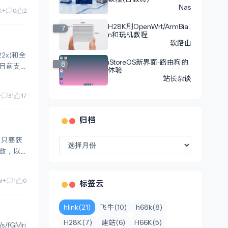
Nas
K+
0
2
H28K刷OpenWrt/ArmBia
7
n和玩机教程
软路由
22x)和全
iStoreOS新界面-路由狗的
8
体验
站长杂谈
+
31
17
归档
归
，只要获
档
参数，以
W+
1
0
标签云
hlink(21)
飞牛(10)
h68k(8)
H28K(7)
建站(6)
H66K(5)