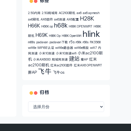
标签
2.5G内网
2.5G局域网
AC2100刷机
ax6
ax6 ap mesh
H28K
ax6刷机
AX6固件
ax6测速
AX6配置
h68k
H66K
H66K op
H68K OPENWRT
H68K
hlink
H69K
刷机
H88K Op
H88K OpenWrt
r5s
m68s
padavan
padavan下载
r68k
r68s
RK3568
wifi6e
WIFI6E认证
wifi6e路由器
wifi6e频段
wifi7
内
小米ac2100刷
网测速
小米10测速
小米10测速wifi
建站
机
红米
小米AX6000
局域网测速
瘦AP
ac2100刷机
红米ac2100固件
红米AX6 OPENWRT
飞牛
胖AP
飞牛os
归档
归
档