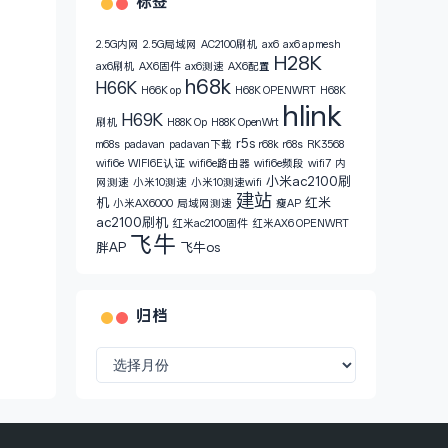
标签
2.5G内网
2.5G局域网
AC2100刷机
ax6
ax6 ap mesh
H28K
ax6刷机
AX6固件
ax6测速
AX6配置
h68k
H66K
H66K op
H68K OPENWRT
H68K
hlink
H69K
刷机
H88K Op
H88K OpenWrt
r5s
m68s
padavan
padavan下载
r68k
r68s
RK3568
wifi6e
WIFI6E认证
wifi6e路由器
wifi6e频段
wifi7
内
小米ac2100刷
网测速
小米10测速
小米10测速wifi
建站
机
红米
小米AX6000
局域网测速
瘦AP
ac2100刷机
红米ac2100固件
红米AX6 OPENWRT
飞牛
胖AP
飞牛os
归档
归
档