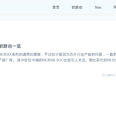
首页
软路由
Nas
8软路由一览
RK35XX系列的通用处理器，不过估计是因为芯片行业产能的问题，一直到
引人关注。相比前代的RK3288，
Ie3和PCIe2.1通道的支持，而且还集成了1TOPS算力
1.2W+