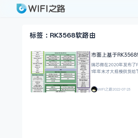
标签：RK3568软路由
市面上基于RK356
瑞芯微在2020年发布了
1年年末才大规模供货给下游厂商。 其中定位中端的RK3568 SOC比较
RK3568不进增加了对PC
WIFI之路
2022-07-23