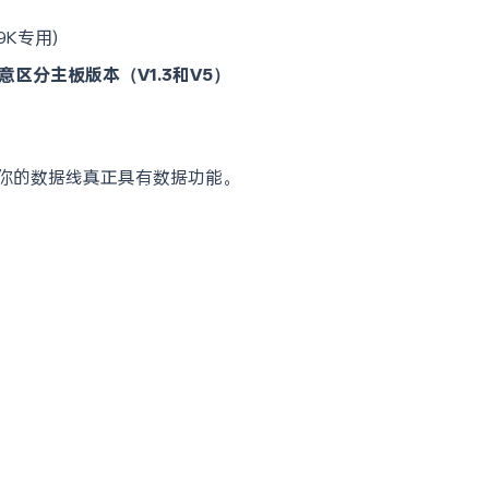
H29K专用)
意区分主板版本（V1.3和V5）
你的数据线真正具有数据功能。