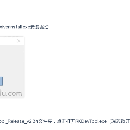
iverInstall.exe安装驱动
evTool_Release_v2.84文件夹，点击打开RKDevTool.exe（瑞芯