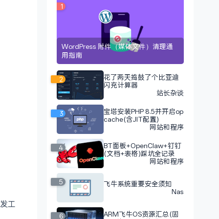
1
WordPress 附件（媒体文件）清理通
用指南
花了两天捣鼓了个比亚迪
2
闪充计算器
站长杂谈
宝塔安装PHP 8.5并开启op
3
cache(含JIT配置)
网站和程序
BT面板+OpenClaw+钉钉
4
(文档+表格)踩坑全记录
网站和程序
5
飞牛系统重要安全须知
Nas
微开发工
ARM飞牛OS资源汇总(固
6