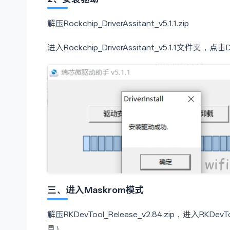
解压Rockchip_DriverAssitant_v5.1.1.zip
进入Rockchip_DriverAssitant_v5.1.1文件夹，点击Dr
三、
进入Maskrom模式
解压RKDevTool_Release_v2.84.zip，进入RKD
具）。