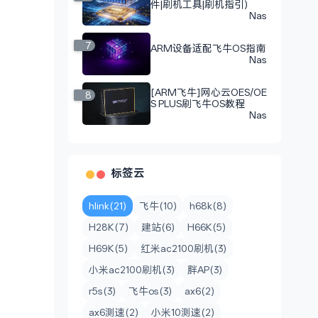
件|刷机工具|刷机指引)
Nas
7
ARM设备适配飞牛OS指南
Nas
[ARM飞牛]网心云OES/OE
8
S PLUS刷飞牛OS教程
Nas
标签云
hlink(21)
飞牛(10)
h68k(8)
H28K(7)
建站(6)
H66K(5)
H69K(5)
红米ac2100刷机(3)
小米ac2100刷机(3)
胖AP(3)
r5s(3)
飞牛os(3)
ax6(2)
ax6测速(2)
小米10测速(2)