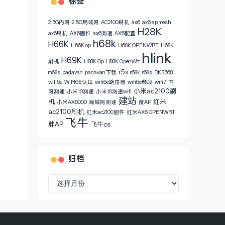
标签
2.5G内网
2.5G局域网
AC2100刷机
ax6
ax6 ap mesh
H28K
ax6刷机
AX6固件
ax6测速
AX6配置
h68k
H66K
H66K op
H68K OPENWRT
H68K
hlink
H69K
刷机
H88K Op
H88K OpenWrt
r5s
m68s
padavan
padavan下载
r68k
r68s
RK3568
wifi6e
WIFI6E认证
wifi6e路由器
wifi6e频段
wifi7
内
小米ac2100刷
网测速
小米10测速
小米10测速wifi
建站
机
红米
小米AX6000
局域网测速
瘦AP
ac2100刷机
红米ac2100固件
红米AX6 OPENWRT
飞牛
胖AP
飞牛os
归档
归
档