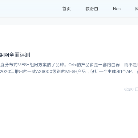
首页
软路由
Nas
ESH组网全面评测
家庭分布式MESH组网方案的子品牌。Orbi的产品多是一套路由器，而不是
2是2020年推出的一款AX6000级别的MESH产品，包括一个主体和1个AP。 基础
硬件如下： CPU：IPQ8074A,4核2.2GHz 无线芯片：Q
2K+