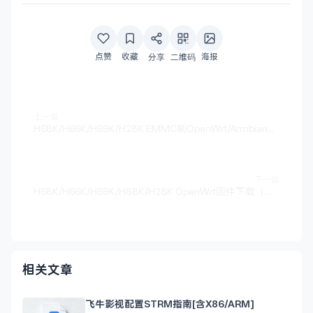
点赞
收藏
海报
分享
二维码
上一篇
H68K/H66K/H69K/H28K EMMC刷OpenWrt/Armbian说明
下一篇
H68K/H66K/H69K/H88K/H28K OpenWrt固件下载（更新至23.12.15）
相关文章
飞牛影视配置STRM指南[含X86/ARM]