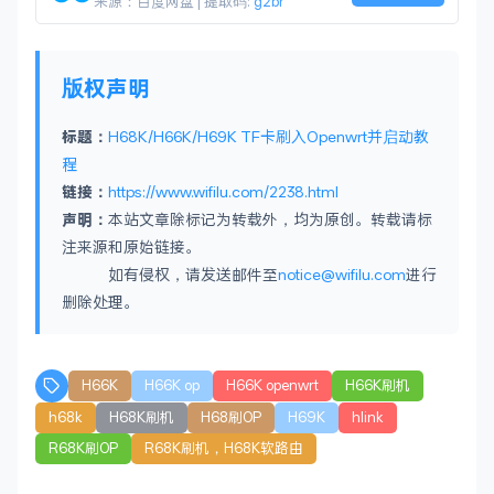
来源：百度网盘 | 提取码:
g2br
版权声明
标题：
H68K/H66K/H69K TF卡刷入Openwrt并启动教
程
链接：
https://www.wifilu.com/2238.html
声明：
本站文章除标记为转载外，均为原创。转载请标
注来源和原始链接。
如有侵权，请发送邮件至
notice@wifilu.com
进行
删除处理。
H66K
H66K op
H66K openwrt
H66K刷机
h68k
H68K刷机
H68刷OP
H69K
hlink
R68K刷OP
R68K刷机，H68K软路由