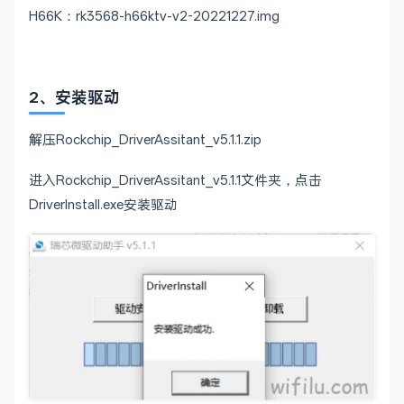
H66K：rk3568-h66ktv-v2-20221227.img
2、安装驱动
解压Rockchip_DriverAssitant_v5.1.1.zip
进入Rockchip_DriverAssitant_v5.1.1文件夹，点击
DriverInstall.exe安装驱动