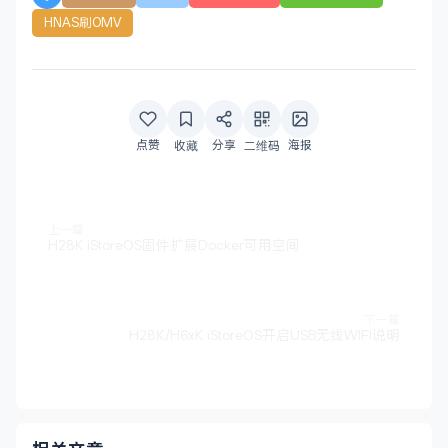
HNAS刷OMV
点赞
分享
海报
收藏
二维码
上一篇
H28K iStoreOS固件扩展Docker可用空间
下一篇
H28K/H6xK iStoreOS开启USB无线WIFI说明