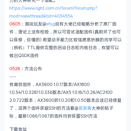
力的大神研究一下适配
。
https://www.right.com.cn/forum/forum.php?
mod=viewthread&tid=4034554
0605
：据说坛友@
efsg
说有大佬已经粗略分析了原厂固
件，理论上没有校验，所以可尝试适配固件(真刷坏了也可
以保修，你懂的) 希望动手能力比较强愿意折腾的同学可以
（拆机）TTL提供完整的启动日志和内核日志，有望可以
做出QSDK固件
0526
：方法公布
----
有漏洞固件，AX3600 1.0.17版本/AX1800
1.0.34/1.0.328/1.0.336版本/AX5 1.0.16/1.0.26/AC2100
2.0.722版本；AX3600的1.0.20和1.0.50版本应该已经修复
了，这两个固件获取SSH的方法看@
高渐离
大神的帖子
哈，最新1.066/1.067的固件均有保留SSH方法
下载地址