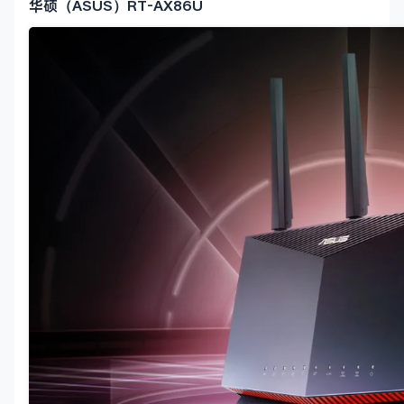
华硕（ASUS）RT-AX86U