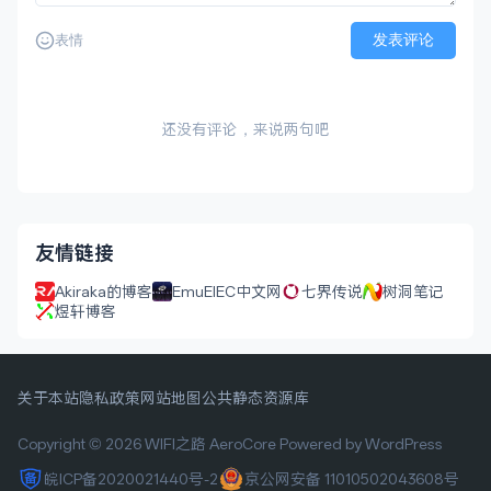
发表评论
表情
还没有评论，来说两句吧
友情链接
Akiraka的博客
EmuElEC中文网
七界传说
树洞笔记
煜轩博客
关于本站
隐私政策
网站地图
公共静态资源库
Copyright © 2026 WIFI之路
AeroCore
Powered by WordPress
皖ICP备2020021440号-2
京公网安备 11010502043608号