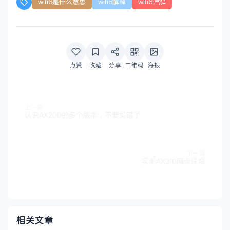
wifi6是什么意思
wifi6解释
wifi6详解
点赞
收藏
分享
二维码
海报
上一篇
认识AX200的多个版本，不要买错了
下一篇
实测AX210网卡速度
相关文章